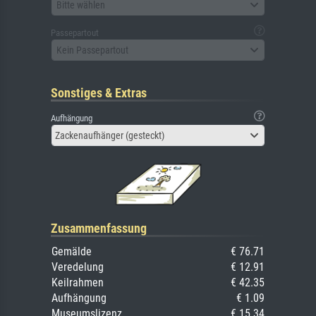
Bitte wählen
Passepartout
Kein Passepartout
Sonstiges & Extras
Aufhängung
Zackenaufhänger (gesteckt)
Zusammenfassung
Gemälde
€ 76.71
Veredelung
€ 12.91
Keilrahmen
€ 42.35
Aufhängung
€ 1.09
Museumslizenz
€ 15.34