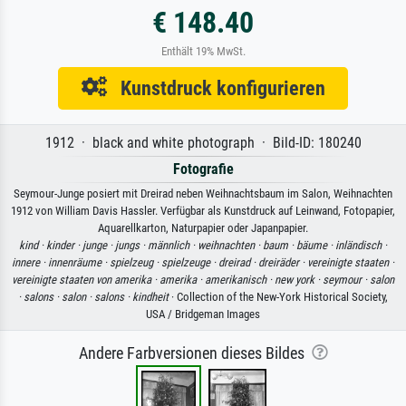
€ 148.40
Enthält 19% MwSt.
Kunstdruck konfigurieren
1912 · black and white photograph · Bild-ID: 180240
Fotografie
Seymour-Junge posiert mit Dreirad neben Weihnachtsbaum im Salon, Weihnachten
1912 von William Davis Hassler. Verfügbar als Kunstdruck auf Leinwand, Fotopapier,
Aquarellkarton, Naturpapier oder Japanpapier.
kind ·
kinder ·
junge ·
jungs ·
männlich ·
weihnachten ·
baum ·
bäume ·
inländisch ·
innere ·
innenräume ·
spielzeug ·
spielzeuge ·
dreirad ·
dreiräder ·
vereinigte staaten ·
vereinigte staaten von amerika ·
amerika ·
amerikanisch ·
new york ·
seymour ·
salon
·
salons ·
salon ·
salons ·
kindheit
· Collection of the New-York Historical Society,
USA / Bridgeman Images
Andere Farbversionen dieses Bildes