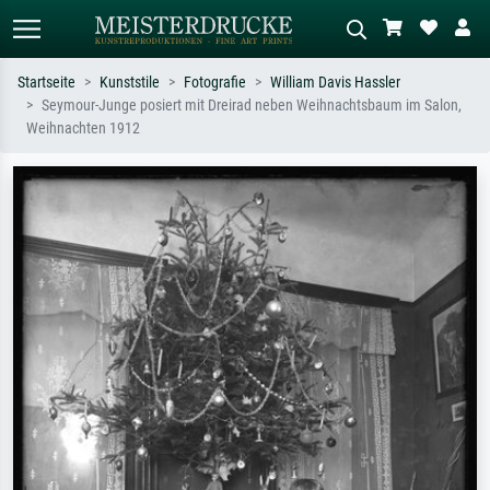
Startseite
Kunststile
Fotografie
William Davis Hassler
Seymour-Junge posiert mit Dreirad neben Weihnachtsbaum im Salon,
Standardsuche
KI-Bildersuche
Weihnachten 1912
Suchen Sie nach Künstlern, Werktiteln
Beschreiben Sie die Szene – z.B. Grüne
oder Stilen – z.B. Monet,
Wiese, Abstrakt mit viel Rot, Dunkles
Sternennacht, Impressionismus, Welle
Ölgemälde, Stehender Akt neben einem
Hokusai, Akt.
Baum.