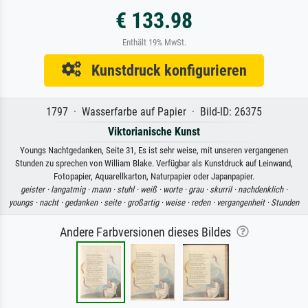
€ 133.98
Enthält 19% MwSt.
Kunstdruck konfigurieren
1797 · Wasserfarbe auf Papier · Bild-ID: 26375
Viktorianische Kunst
Youngs Nachtgedanken, Seite 31, Es ist sehr weise, mit unseren vergangenen
Stunden zu sprechen von William Blake. Verfügbar als Kunstdruck auf Leinwand,
Fotopapier, Aquarellkarton, Naturpapier oder Japanpapier.
geister ·
langatmig ·
mann ·
stuhl ·
weiß ·
worte ·
grau ·
skurril ·
nachdenklich ·
youngs ·
nacht ·
gedanken ·
seite ·
großartig ·
weise ·
reden ·
vergangenheit ·
Stunden
Andere Farbversionen dieses Bildes