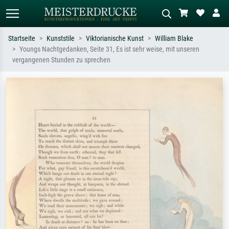
Startseite
Kunststile
Viktorianische Kunst
William Blake
Youngs Nachtgedanken, Seite 31, Es ist sehr weise, mit unseren
Standardsuche
KI-Bildersuche
vergangenen Stunden zu sprechen
Suchen Sie nach Künstlern, Werktiteln
Beschreiben Sie die Szene – z.B. Grüne
oder Stilen – z.B. Monet,
Wiese, Abstrakt mit viel Rot, Dunkles
Sternennacht, Impressionismus, Welle
Ölgemälde, Stehender Akt neben einem
Hokusai, Akt.
Baum.