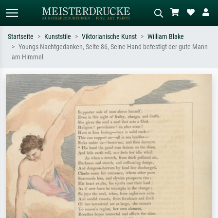
Startseite
Kunststile
Viktorianische Kunst
William Blake
Youngs Nachtgedanken, Seite 86, Seine Hand befestigt der gute Mann
Standardsuche
KI-Bildersuche
am Himmel
Suchen Sie nach Künstlern, Werktiteln
Beschreiben Sie die Szene – z.B. Grüne
oder Stilen – z.B. Monet,
Wiese, Abstrakt mit viel Rot, Dunkles
Sternennacht, Impressionismus, Welle
Ölgemälde, Stehender Akt neben einem
Hokusai, Akt.
Baum.