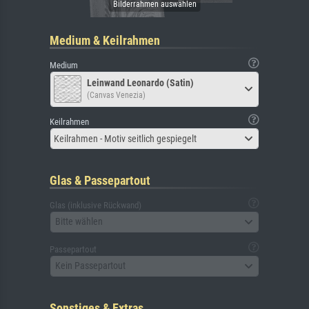
Medium & Keilrahmen
Medium
Leinwand Leonardo (Satin)
(Canvas Venezia)
Keilrahmen
Keilrahmen - Motiv seitlich gespiegelt
Glas & Passepartout
Glas (inklusive Rückwand)
Bitte wählen
Passepartout
Kein Passepartout
Sonstiges & Extras