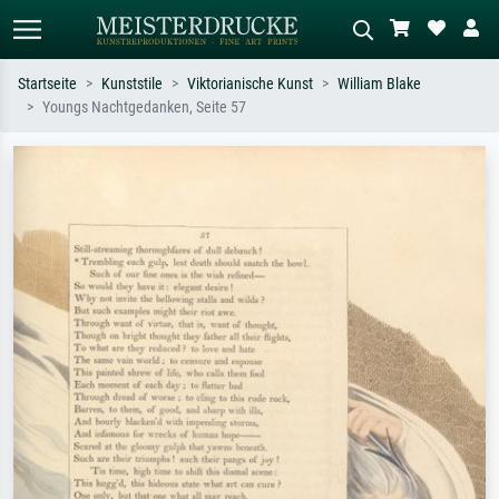
Startseite
Kunststile
Viktorianische Kunst
William Blake
Youngs Nachtgedanken, Seite 57
Standardsuche
KI-Bildersuche
Suchen Sie nach Künstlern, Werktiteln
Beschreiben Sie die Szene – z.B. Grüne
oder Stilen – z.B. Monet,
Wiese, Abstrakt mit viel Rot, Dunkles
Sternennacht, Impressionismus, Welle
Ölgemälde, Stehender Akt neben einem
Hokusai, Akt.
Baum.