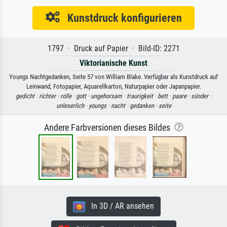
Kunstdruck konfigurieren
1797 · Druck auf Papier · Bild-ID: 2271
Viktorianische Kunst
Youngs Nachtgedanken, Seite 57 von William Blake. Verfügbar als Kunstdruck auf
Leinwand, Fotopapier, Aquarellkarton, Naturpapier oder Japanpapier.
gedicht ·
richter ·
rolle ·
gott ·
ungehorsam ·
traurigkeit ·
bett ·
paare ·
sünder ·
unleserlich ·
youngs ·
nacht ·
gedanken ·
seite
Andere Farbversionen dieses Bildes
In 3D / AR ansehen