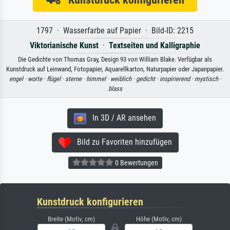
1797 · Wasserfarbe auf Papier · Bild-ID: 2215
Viktorianische Kunst
·
Textseiten und Kalligraphie
Die Gedichte von Thomas Gray, Design 93 von William Blake. Verfügbar als
Kunstdruck auf Leinwand, Fotopapier, Aquarellkarton, Naturpapier oder Japanpapier.
engel ·
worte ·
flügel ·
sterne ·
himmel ·
weiblich ·
gedicht ·
inspirierend ·
mystisch ·
blass
In 3D / AR ansehen
Bild zu Favoriten hinzufügen
0 Bewertungen
Kunstdruck konfigurieren
Breite (Motiv, cm)
Höhe (Motiv, cm)