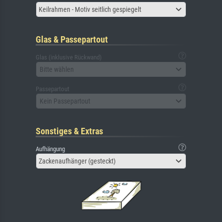
Keilrahmen - Motiv seitlich gespiegelt
Glas & Passepartout
Glas (inklusive Rückwand)
Bitte wählen
Passepartout
Kein Passepartout
Sonstiges & Extras
Aufhängung
Zackenaufhänger (gesteckt)