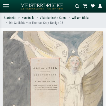
Startseite
Kunststile
Viktorianische Kunst
William Blake
Die Gedichte von Thomas Gray, Design 93
Standardsuche
KI-Bildersuche
Suchen Sie nach Künstlern, Werktiteln
Beschreiben Sie die Szene – z.B. Grüne
oder Stilen – z.B. Monet,
Wiese, Abstrakt mit viel Rot, Dunkles
Sternennacht, Impressionismus, Welle
Ölgemälde, Stehender Akt neben einem
Hokusai, Akt.
Baum.