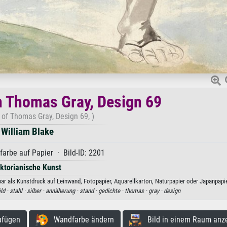
n Thomas Gray, Design 69
of Thomas Gray, Design 69, )
William Blake
arbe auf Papier · Bild-ID: 2201
iktorianische Kunst
r als Kunstdruck auf Leinwand, Fotopapier, Aquarellkarton, Naturpapier oder Japanpapie
ld ·
stahl ·
silber ·
annäherung ·
stand ·
gedichte ·
thomas ·
gray ·
design
ufügen
Wandfarbe ändern
Bild in einem Raum anz