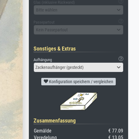
Glas (inklusive Rückwand)
Bitte wählen
Passepartout
Kein Passepartout
Sonstiges & Extras
Aufhängung
Zackenaufhänger (gesteckt)
Konfiguration speichern / vergleichen
Zusammenfassung
Gemälde
€ 77.09
Veredelung
€ 13.05