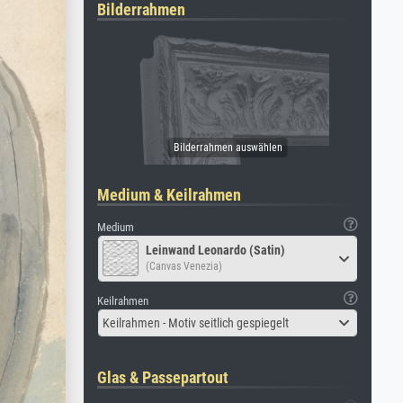
Bilderrahmen
Medium & Keilrahmen
Medium
Leinwand Leonardo (Satin)
(Canvas Venezia)
Keilrahmen
Keilrahmen - Motiv seitlich gespiegelt
Glas & Passepartout