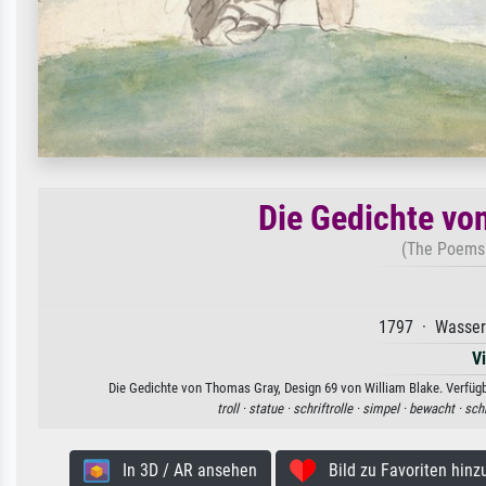
Die Gedichte vo
(The Poems 
1797 · Wasserf
V
Die Gedichte von Thomas Gray, Design 69 von William Blake. Verfügba
troll ·
statue ·
schriftrolle ·
simpel ·
bewacht ·
schi
In 3D / AR ansehen
Bild zu Favoriten hinz