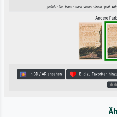
gedicht ·
lila ·
baum ·
mann ·
boden ·
braun ·
gold ·
wör
Andere Farb
In 3D / AR ansehen
Bild zu Favoriten hinz
Äh