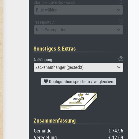
Glas (inklusive Rückwand)
Bitte wählen
Passepartout
Kein Passepartout
Sonstiges & Extras
Aufhängung
Zackenaufhänger (gesteckt)
Konfiguration speichern / vergleichen
Zusammenfassung
Gemälde
€ 74.96
Veredelung
€ 12.69