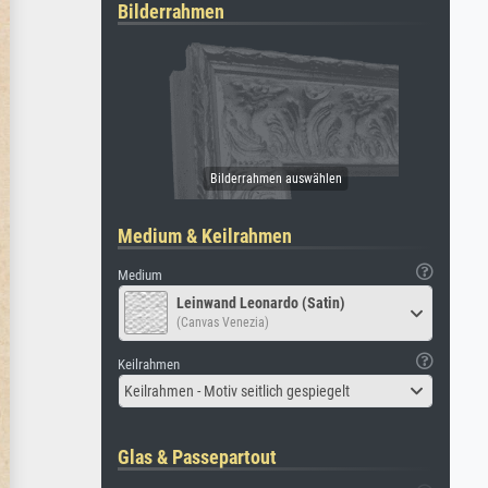
Bilderrahmen
Medium & Keilrahmen
Medium
Leinwand Leonardo (Satin)
(Canvas Venezia)
Keilrahmen
Keilrahmen - Motiv seitlich gespiegelt
Glas & Passepartout