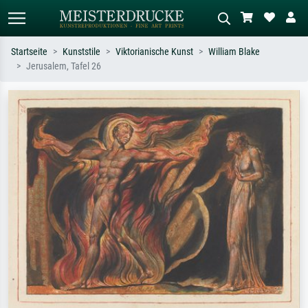
Startseite
Kunststile
Viktorianische Kunst
William Blake
Jerusalem, Tafel 26
Standardsuche
KI-Bildersuche
Suchen Sie nach Künstlern, Werktiteln
Beschreiben Sie die Szene – z.B. Grüne
oder Stilen – z.B. Monet,
Wiese, Abstrakt mit viel Rot, Dunkles
Sternennacht, Impressionismus, Welle
Ölgemälde, Stehender Akt neben einem
Hokusai, Akt.
Baum.