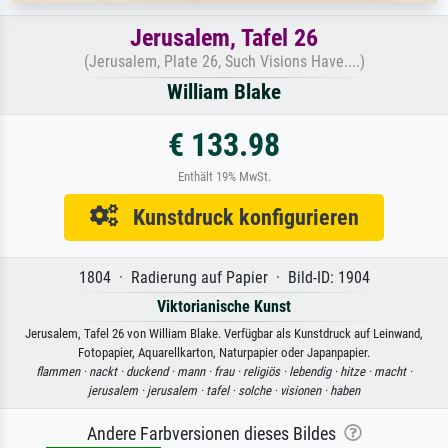
Jerusalem, Tafel 26
(Jerusalem, Plate 26, Such Visions Have....)
William Blake
€ 133.98
Enthält 19% MwSt.
Kunstdruck konfigurieren
1804 · Radierung auf Papier · Bild-ID: 1904
Viktorianische Kunst
Jerusalem, Tafel 26 von William Blake. Verfügbar als Kunstdruck auf Leinwand,
Fotopapier, Aquarellkarton, Naturpapier oder Japanpapier.
flammen ·
nackt ·
duckend ·
mann ·
frau ·
religiös ·
lebendig ·
hitze ·
macht ·
jerusalem ·
jerusalem ·
tafel ·
solche ·
visionen ·
haben
Andere Farbversionen dieses Bildes