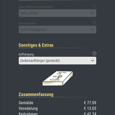
Glas (inklusive Rückwand)
Bitte wählen
Passepartout
Kein Passepartout
Sonstiges & Extras
Aufhängung
Zackenaufhänger (gesteckt)
Zusammenfassung
Gemälde
€ 77.09
Veredelung
€ 13.05
Keilrahmen
€ 42.74