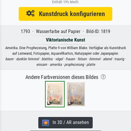
Enthält 19% MwSt.
Kunstdruck konfigurieren
1793 · Wasserfarbe auf Papier · Bild-ID: 1819
Viktorianische Kunst
Amerika. Eine Prophezeiung, Platte 9 von William Blake. Verfügbar als Kunstdruck
auf Leinwand, Fotopapier, Aquarellkarton, Naturpapier oder Japanpapier.
baum ·
dunkler himmel ·
blattlos ·
vögel ·
frauen ·
felsen ·
himmel ·
abend ·
traurig ·
einsam ·
amerika ·
prophezeiung ·
platte
Andere Farbversionen dieses Bildes
In 3D / AR ansehen