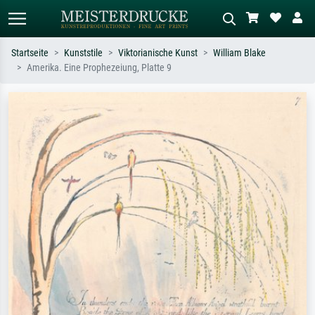
Startseite
Kunststile
Viktorianische Kunst
William Blake
Amerika. Eine Prophezeiung, Platte 9
Standardsuche
KI-Bildersuche
Suchen Sie nach Künstlern, Werktiteln
Beschreiben Sie die Szene – z.B. Grüne
oder Stilen – z.B. Monet,
Wiese, Abstrakt mit viel Rot, Dunkles
Sternennacht, Impressionismus, Welle
Ölgemälde, Stehender Akt neben einem
Hokusai, Akt.
Baum.