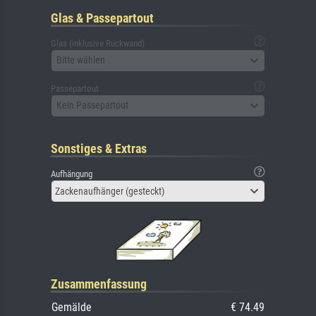
Glas & Passepartout
Glas (inklusive Rückwand)
Bitte wählen
Passepartout
Kein Passepartout
Sonstiges & Extras
Aufhängung
Zackenaufhänger (gesteckt)
Zusammenfassung
Gemälde
€ 74.49