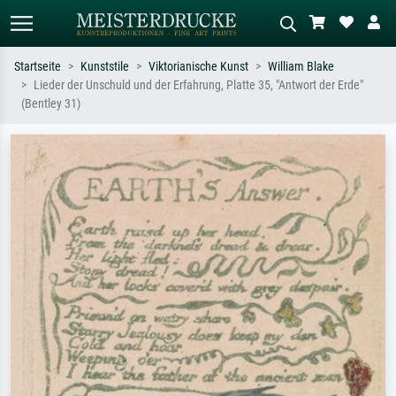
Startseite
Kunststile
Viktorianische Kunst
William Blake
Lieder der Unschuld und der Erfahrung, Platte 35, "Antwort der Erde"
Standardsuche
KI-Bildersuche
(Bentley 31)
Suchen Sie nach Künstlern, Werktiteln
Beschreiben Sie die Szene – z.B. Grüne
oder Stilen – z.B. Monet,
Wiese, Abstrakt mit viel Rot, Dunkles
Sternennacht, Impressionismus, Welle
Ölgemälde, Stehender Akt neben einem
Hokusai, Akt.
Baum.