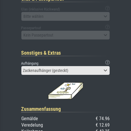
Glas (inklusive Rückwand)
Bitte wählen
Passepartout
Kein Passepartout
Sonstiges & Extras
Aufhängung
Zackenaufhänger (gesteckt)
Zusammenfassung
Gemälde
€ 74.96
Veredelung
€ 12.69