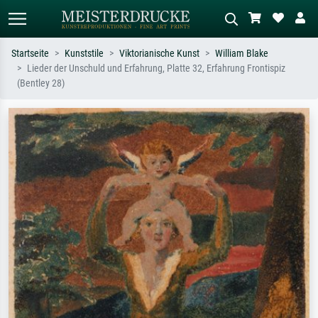
Startseite
Kunststile
Viktorianische Kunst
William Blake
Lieder der Unschuld und Erfahrung, Platte 32, Erfahrung Frontispiz
Standardsuche
KI-Bildersuche
(Bentley 28)
Suchen Sie nach Künstlern, Werktiteln
Beschreiben Sie die Szene – z.B. Grüne
oder Stilen – z.B. Monet,
Wiese, Abstrakt mit viel Rot, Dunkles
Sternennacht, Impressionismus, Welle
Ölgemälde, Stehender Akt neben einem
Hokusai, Akt.
Baum.