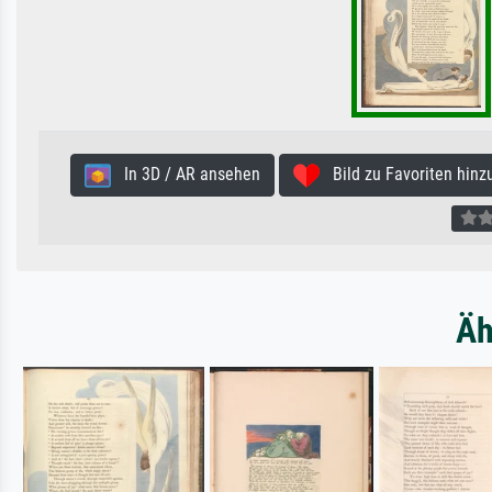
In 3D / AR ansehen
Bild zu Favoriten hinz
Äh