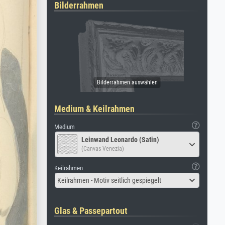
Bilderrahmen
Medium & Keilrahmen
Medium
Leinwand Leonardo (Satin)
(Canvas Venezia)
Keilrahmen
Keilrahmen - Motiv seitlich gespiegelt
Glas & Passepartout