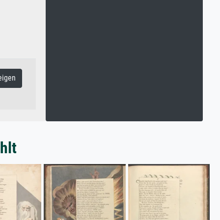
eigen
hlt