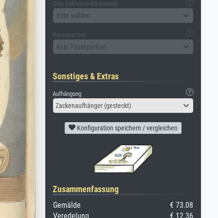
Glas (inklusive Rückwand)
Bitte wählen
Passepartout
Kein Passepartout
Sonstiges & Extras
Aufhängung
Zackenaufhänger (gesteckt)
Konfiguration speichern / vergleichen
Zusammenfassung
Gemälde
€ 73.08
Veredelung
€ 12.36