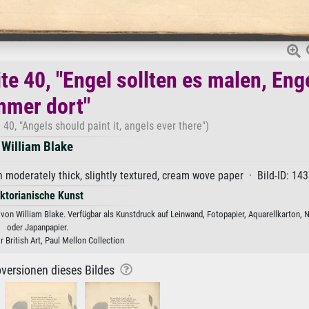
te 40, "Engel sollten es malen, Eng
mmer dort"
40, "Angels should paint it, angels ever there")
William Blake
n moderately thick, slightly textured, cream wove paper · Bild-ID: 14
iktorianische Kunst
 von William Blake. Verfügbar als Kunstdruck auf Leinwand, Fotopapier, Aquarellkarton, 
oder Japanpapier.
r British Art, Paul Mellon Collection
versionen dieses Bildes