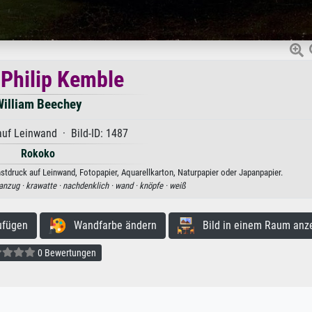
Philip Kemble
illiam Beechey
uf Leinwand · Bild-ID: 1487
Rokoko
stdruck auf Leinwand, Fotopapier, Aquarellkarton, Naturpapier oder Japanpapier.
anzug ·
krawatte ·
nachdenklich ·
wand ·
knöpfe ·
weiß
ufügen
Wandfarbe ändern
Bild in einem Raum anz
0 Bewertungen