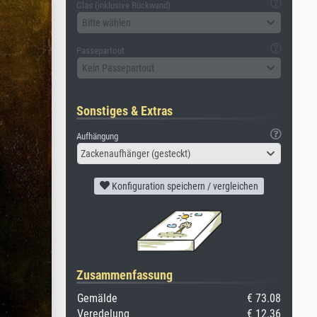
Glas (inklusive Rückwand)
Bitte wählen
Passepartout
Kein Passepartout
Sonstiges & Extras
Aufhängung
Zackenaufhänger (gesteckt)
Konfiguration speichern / vergleichen
Zusammenfassung
Gemälde
€ 73.08
Veredelung
€ 12.36