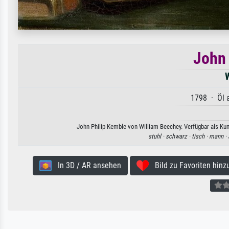
John 
W
1798 · Öl a
John Philip Kemble von William Beechey. Verfügbar als Kun
stuhl ·
schwarz ·
tisch ·
mann ·
In 3D / AR ansehen
Bild zu Favoriten hinz