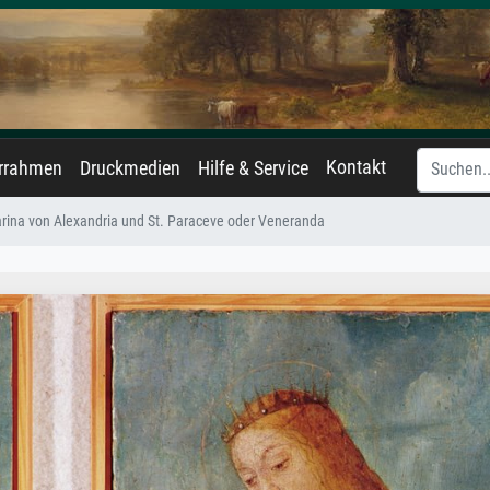
Kontakt
errahmen
Druckmedien
Hilfe & Service
arina von Alexandria und St. Paraceve oder Veneranda