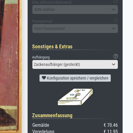
Glas (inklusive Rückwand)
Bitte wählen
Passepartout
Kein Passepartout
Sonstiges & Extras
Aufhängung
Zackenaufhänger (gesteckt)
Konfiguration speichern / vergleichen
Zusammenfassung
Gemälde
€ 70.46
Veredelung
€ 11.95