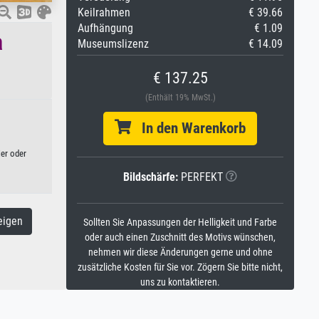
Keilrahmen
€ 39.66
Aufhängung
€ 1.09
a
Museumslizenz
€ 14.09
€ 137.25
(Enthält 19% MwSt.)
In den Warenkorb
ier oder
Bildschärfe:
PERFEKT
eigen
Sollten Sie Anpassungen der Helligkeit und Farbe
oder auch einen Zuschnitt des Motivs wünschen,
nehmen wir diese Änderungen gerne und ohne
zusätzliche Kosten für Sie vor. Zögern Sie bitte nicht,
uns zu kontaktieren.