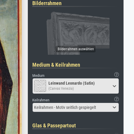
Bilderrahmen
Medium & Keilrahmen
Medium
Leinwand Leonardo (Satin)
(Canvas Venezia)
Keilrahmen
Keilrahmen - Motiv seitlich gespiegelt
Glas & Passepartout