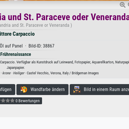
ria und St. Paraceve oder Venerand
xandria and St. Paraceve or Veneranda )
ittore Carpaccio
Öl auf Panel · Bild-ID: 38867
Frührenaissance
Carpaccio. Verfügbar als Kunstdruck auf Leinwand, Fotopapier, Aquarellkarton, Naturpap
Japanpapier.
 ·
krone ·
Heiliger
· Castel Vecchio, Verona, Italy / Bridgeman Images
ufügen
Wandfarbe ändern
Bild in einem Raum anz
0 Bewertungen