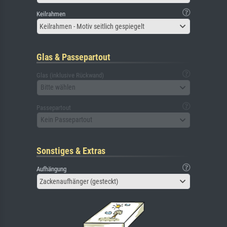
Keilrahmen
Keilrahmen - Motiv seitlich gespiegelt
Glas & Passepartout
Glas (inklusive Rückwand)
Bitte wählen
Passepartout
Kein Passepartout
Sonstiges & Extras
Aufhängung
Zackenaufhänger (gesteckt)