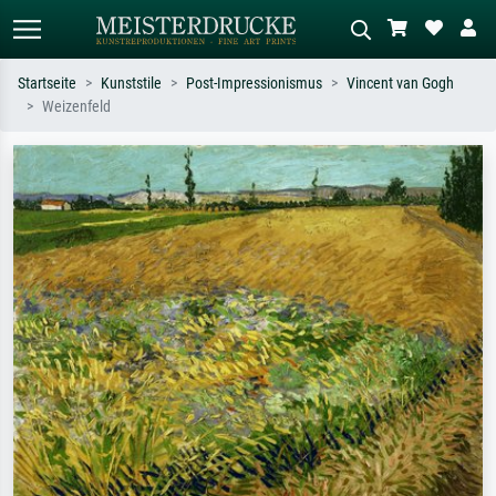
Startseite
Kunststile
Post-Impressionismus
Vincent van Gogh
Weizenfeld
Standardsuche
KI-Bildersuche
Suchen Sie nach Künstlern, Werktiteln
Beschreiben Sie die Szene – z.B. Grüne
oder Stilen – z.B. Monet,
Wiese, Abstrakt mit viel Rot, Dunkles
Sternennacht, Impressionismus, Welle
Ölgemälde, Stehender Akt neben einem
Hokusai, Akt.
Baum.