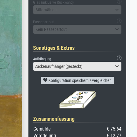
Glas (inklusive Rückwand)
Bitte wählen
Passepartout
Kein Passepartout
Sonstiges & Extras
Aufhängung
Zackenaufhänger (gesteckt)
Konfiguration speichern / vergleichen
Zusammenfassung
Gemälde
€ 75.64
Veredelung
€ 12.77