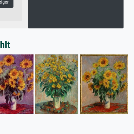
eigen
hlt