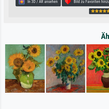
In 3D / AR ansehen
Bild zu Favoriten hinz
Äh