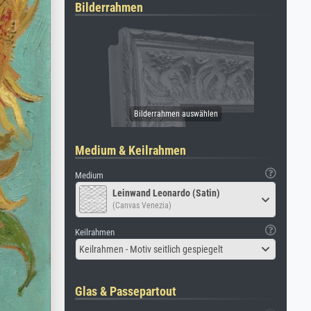
Bilderrahmen
Medium & Keilrahmen
Medium
Leinwand Leonardo (Satin)
(Canvas Venezia)
Keilrahmen
Keilrahmen - Motiv seitlich gespiegelt
Glas & Passepartout