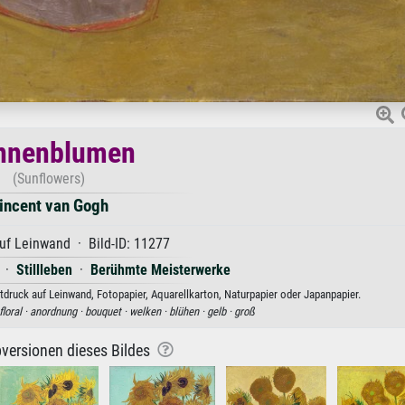
nnenblumen
(Sunflowers)
incent van Gogh
uf Leinwand · Bild-ID: 11277
·
Stillleben
·
Berühmte Meisterwerke
ruck auf Leinwand, Fotopapier, Aquarellkarton, Naturpapier oder Japanpapier.
floral ·
anordnung ·
bouquet ·
welken ·
blühen ·
gelb ·
groß
versionen dieses Bildes