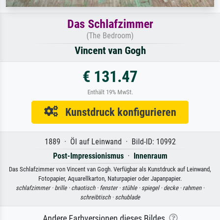
Das Schlafzimmer
(The Bedroom)
Vincent van Gogh
€ 131.47
Enthält 19% MwSt.
Kunstdruck konfigurieren
1889 · Öl auf Leinwand · Bild-ID: 10992
Post-Impressionismus
·
Innenraum
Das Schlafzimmer von Vincent van Gogh. Verfügbar als Kunstdruck auf Leinwand,
Fotopapier, Aquarellkarton, Naturpapier oder Japanpapier.
schlafzimmer ·
brille ·
chaotisch ·
fenster ·
stühle ·
spiegel ·
decke ·
rahmen ·
schreibtisch ·
schublade
Andere Farbversionen dieses Bildes