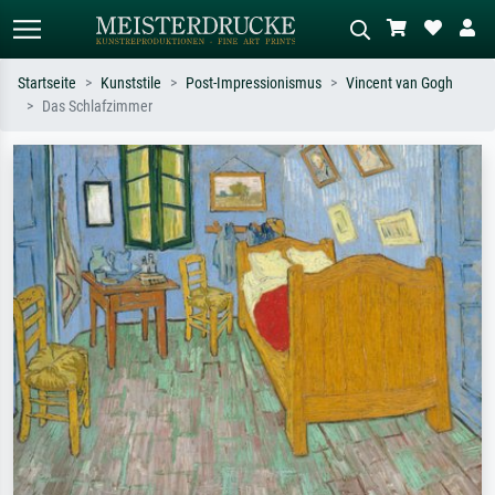
Startseite
Kunststile
Post-Impressionismus
Vincent van Gogh
Das Schlafzimmer
Standardsuche
KI-Bildersuche
Suchen Sie nach Künstlern, Werktiteln
Beschreiben Sie die Szene – z.B. Grüne
oder Stilen – z.B. Monet,
Wiese, Abstrakt mit viel Rot, Dunkles
Sternennacht, Impressionismus, Welle
Ölgemälde, Stehender Akt neben einem
Hokusai, Akt.
Baum.