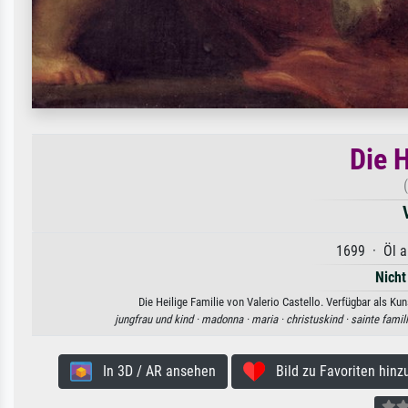
Die H
1699 · Öl a
Nicht
Die Heilige Familie von Valerio Castello. Verfügbar als Ku
jungfrau und kind ·
madonna ·
maria ·
christuskind ·
sainte famil
In 3D / AR ansehen
Bild zu Favoriten hinz