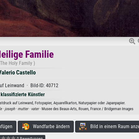
eilige Familie
(The Holy Family )
Valerio Castello
uf Leinwand · Bild-ID: 40712
 klassifizierte Künstler
nstdruck auf Leinwand, Fotopapier, Aquarellkarton, Naturpapier oder Japanpapier.
le ·
joseph ·
mutter ·
vater
· Musee des Beaux-Arts, Rouen, France / Bridgeman Images
ufügen
Wandfarbe ändern
Bild in einem Raum anz
0 Bewertungen