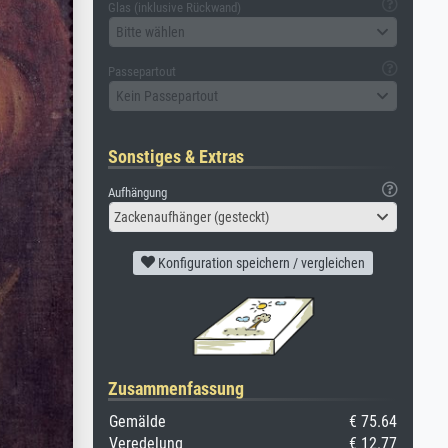
Glas (inklusive Rückwand)
Bitte wählen
Passepartout
Kein Passepartout
Sonstiges & Extras
Aufhängung
Zackenaufhänger (gesteckt)
Konfiguration speichern / vergleichen
Zusammenfassung
Gemälde
€ 75.64
Veredelung
€ 12.77