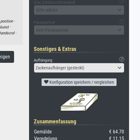
Glas (inklusive Rückwand)
Bitte wählen
·
position ·
Passepartout
kunst ·
Kein Passepartout
handscrol ·
Sonstiges & Extras
eigen
Aufhängung
Zackenaufhänger (gesteckt)
Konfiguration speichern / vergleichen
Zusammenfassung
Gemälde
€ 64.70
Veredelung
€ 11.15