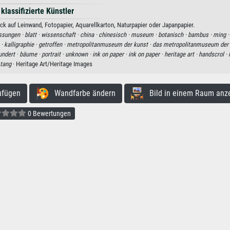
 klassifizierte Künstler
k auf Leinwand, Fotopapier, Aquarellkarton, Naturpapier oder Japanpapier.
ssungen ·
blatt ·
wissenschaft ·
china ·
chinesisch ·
museum ·
botanisch ·
bambus ·
ming 
 ·
kalligraphie ·
getroffen ·
metropolitanmuseum der kunst ·
das metropolitanmuseum der 
undert ·
bäume ·
portrait ·
unknown ·
ink on paper ·
ink on paper ·
heritage art ·
handscrol ·
tang
· Heritage Art/Heritage Images
ufügen
Wandfarbe ändern
Bild in einem Raum anz
0 Bewertungen