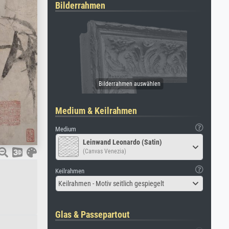
Bilderrahmen
Medium & Keilrahmen
Medium
Leinwand Leonardo (Satin)
(Canvas Venezia)
Keilrahmen
Keilrahmen - Motiv seitlich gespiegelt
Glas & Passepartout