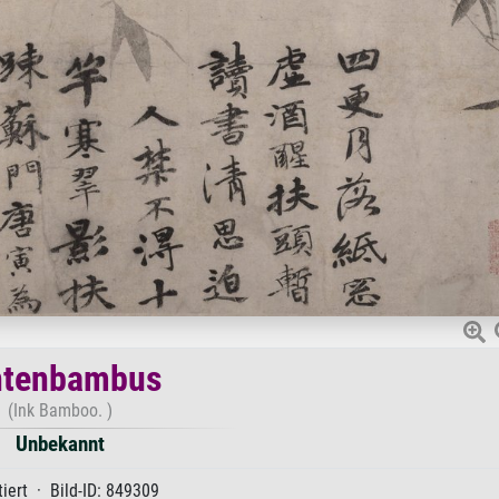
ntenbambus
(Ink Bamboo. )
Unbekannt
iert · Bild-ID: 849309