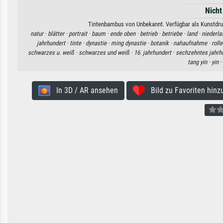
Nicht
Tintenbambus von Unbekannt. Verfügbar als Kunstdruc
natur ·
blätter ·
portrait ·
baum ·
ende oben ·
betrieb ·
betriebe ·
land ·
niederla
jahrhundert ·
tinte ·
dynastie ·
ming dynastie ·
botanik ·
nahaufnahme ·
rolle
schwarzes u. weiß ·
schwarzes und weiß ·
16. jahrhundert ·
sechzehntes jahrh
tang yin ·
yin ·
In 3D / AR ansehen
Bild zu Favoriten hinz