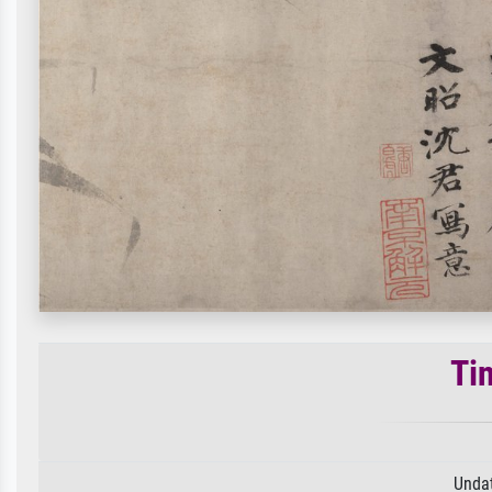
Ti
Undat