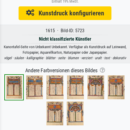
Enthält 19% MwSt.
Kunstdruck konfigurieren
1615 · Bild-ID: 5723
Nicht klassifizierte Künstler
Kanontafel-Seite von Unbekannt Unbekannt. Verfügbar als Kunstdruck auf Leinwand,
Fotopapier, Aquarellkarton, Naturpapier oder Japanpapier.
vögel ·
säulen ·
kalligraphie ·
blätter ·
seite ·
blumen ·
verziert ·
uralt ·
text ·
dekorativ
Andere Farbversionen dieses Bildes