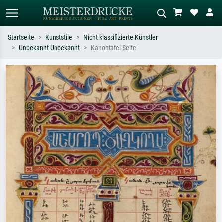
Startseite
Kunststile
Nicht klassifizierte Künstler
Unbekannt Unbekannt
Kanontafel-Seite
Standardsuche
KI-Bildersuche
Suchen Sie nach Künstlern, Werktiteln
Beschreiben Sie die Szene – z.B. Grüne
oder Stilen – z.B. Monet,
Wiese, Abstrakt mit viel Rot, Dunkles
Sternennacht, Impressionismus, Welle
Ölgemälde, Stehender Akt neben einem
Hokusai, Akt.
Baum.