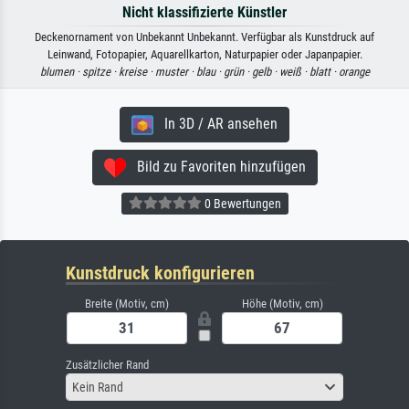
Nicht klassifizierte Künstler
Deckenornament von Unbekannt Unbekannt. Verfügbar als Kunstdruck auf
Leinwand, Fotopapier, Aquarellkarton, Naturpapier oder Japanpapier.
blumen ·
spitze ·
kreise ·
muster ·
blau ·
grün ·
gelb ·
weiß ·
blatt ·
orange
In 3D / AR ansehen
Bild zu Favoriten hinzufügen
0 Bewertungen
Kunstdruck konfigurieren
Breite (Motiv, cm)
Höhe (Motiv, cm)
Zusätzlicher Rand
Kein Rand