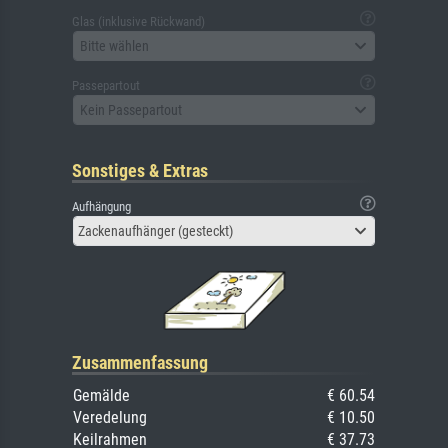
Glas (inklusive Rückwand)
Bitte wählen
Passepartout
Kein Passepartout
Sonstiges & Extras
Aufhängung
Zackenaufhänger (gesteckt)
Zusammenfassung
Gemälde
€ 60.54
Veredelung
€ 10.50
Keilrahmen
€ 37.73