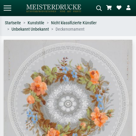
Startseite
Kunststile
Nicht klassifizierte Künstler
Unbekannt Unbekannt
Deckenornament
Standardsuche
KI-Bildersuche
Suchen Sie nach Künstlern, Werktiteln
Beschreiben Sie die Szene – z.B. Grüne
oder Stilen – z.B. Monet,
Wiese, Abstrakt mit viel Rot, Dunkles
Sternennacht, Impressionismus, Welle
Ölgemälde, Stehender Akt neben einem
Hokusai, Akt.
Baum.