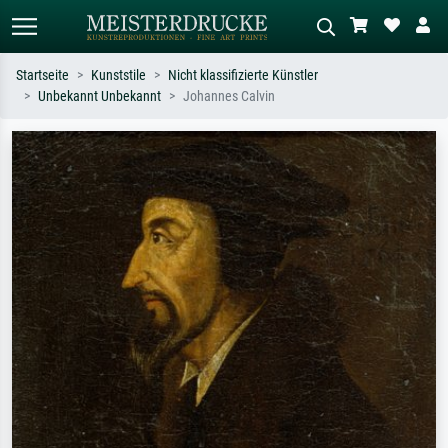
Startseite
Kunststile
Nicht klassifizierte Künstler
Unbekannt Unbekannt
Johannes Calvin
Standardsuche
KI-Bildersuche
Suchen Sie nach Künstlern, Werktiteln
Beschreiben Sie die Szene – z.B. Grüne
oder Stilen – z.B. Monet,
Wiese, Abstrakt mit viel Rot, Dunkles
Sternennacht, Impressionismus, Welle
Ölgemälde, Stehender Akt neben einem
Hokusai, Akt.
Baum.