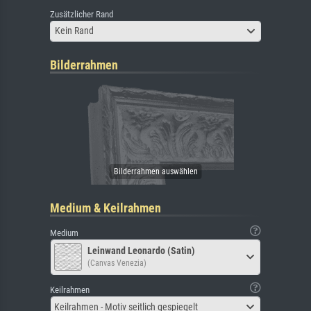
Zusätzlicher Rand
Kein Rand
Bilderrahmen
Medium & Keilrahmen
Medium
Leinwand Leonardo (Satin)
(Canvas Venezia)
Keilrahmen
Keilrahmen - Motiv seitlich gespiegelt