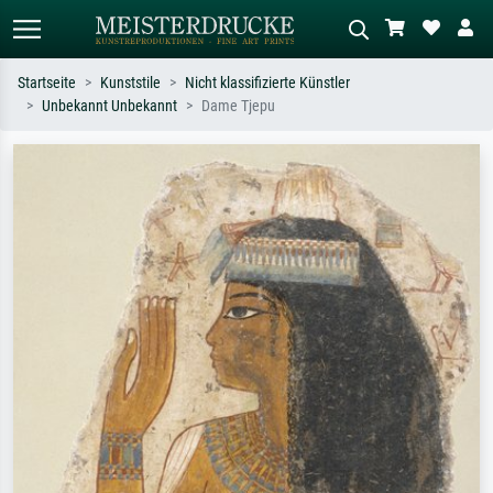
Startseite
Kunststile
Nicht klassifizierte Künstler
Unbekannt Unbekannt
Dame Tjepu
Standardsuche
KI-Bildersuche
Suchen Sie nach Künstlern, Werktiteln
Beschreiben Sie die Szene – z.B. Grüne
oder Stilen – z.B. Monet,
Wiese, Abstrakt mit viel Rot, Dunkles
Sternennacht, Impressionismus, Welle
Ölgemälde, Stehender Akt neben einem
Hokusai, Akt.
Baum.