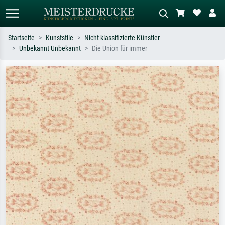
Startseite
Kunststile
Nicht klassifizierte Künstler
Unbekannt Unbekannt
Die Union für immer
Standardsuche
KI-Bildersuche
Suchen Sie nach Künstlern, Werktiteln
Beschreiben Sie die Szene – z.B. Grüne
oder Stilen – z.B. Monet,
Wiese, Abstrakt mit viel Rot, Dunkles
Sternennacht, Impressionismus, Welle
Ölgemälde, Stehender Akt neben einem
Hokusai, Akt.
Baum.