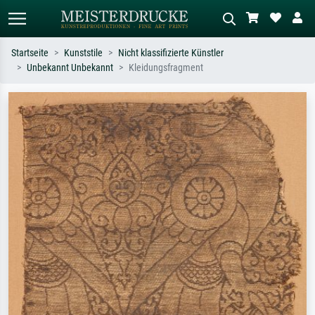
Startseite
Kunststile
Nicht klassifizierte Künstler
Unbekannt Unbekannt
Kleidungsfragment
Standardsuche
KI-Bildersuche
Suchen Sie nach Künstlern, Werktiteln
Beschreiben Sie die Szene – z.B. Grüne
oder Stilen – z.B. Monet,
Wiese, Abstrakt mit viel Rot, Dunkles
Sternennacht, Impressionismus, Welle
Ölgemälde, Stehender Akt neben einem
Hokusai, Akt.
Baum.