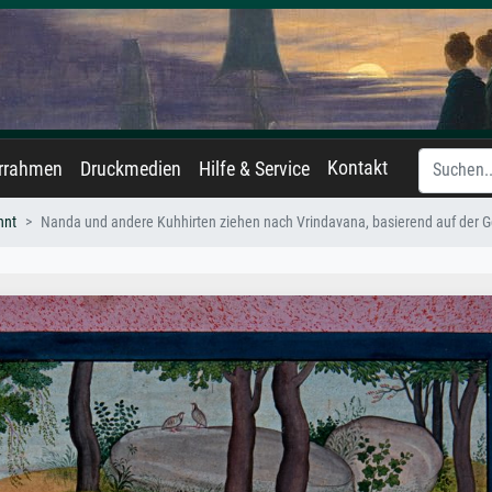
Kontakt
errahmen
Druckmedien
Hilfe & Service
nnt
Nanda und andere Kuhhirten ziehen nach Vrindavana, basierend auf der 