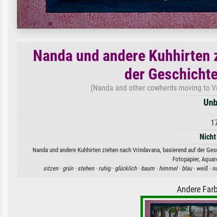
Nanda und andere Kuhhirten z
der Geschicht
(Nanda and other cowherds moving to Vr
Unb
1
Nicht
Nanda und andere Kuhhirten ziehen nach Vrindavana, basierend auf der Ge
Fotopapier, Aquar
sitzen ·
grün ·
stehen ·
ruhig ·
glücklich ·
baum ·
himmel ·
blau ·
weiß ·
n
Andere Farb