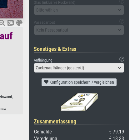
Glas (inklusive Rückwand)
Bitte wählen
Passepartout
Kein Passepartout
auf
Sonstiges & Extras
Aufhängung
Zackenaufhänger (gesteckt)
Konfiguration speichern / vergleichen
einwand,
rana
Zusammenfassung
Gemälde
€ 79.19
Veredelung
€ 13.33