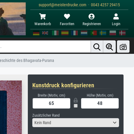
support@meisterdrucke.com · 0043 4257 29415
Warenkorb
Favoriten
Registrieren
Login
Geschichte des Bhagavata-Purana
Kunstdruck konfigurieren
Breite (Motiv, cm)
Höhe (Motiv, cm)
Zusätzlicher Rand
Kein Rand