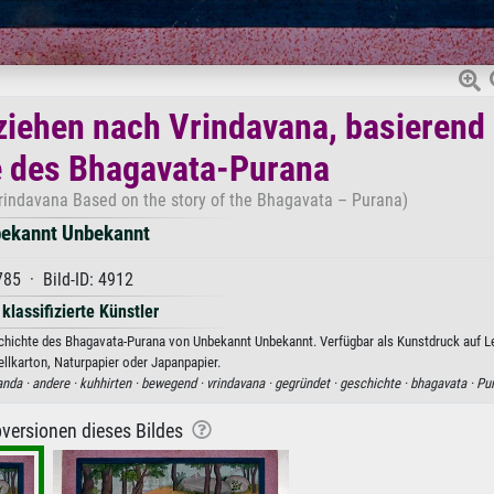
iehen nach Vrindavana, basierend 
e des Bhagavata-Purana
indavana Based on the story of the Bhagavata – Purana)
ekannt Unbekannt
785 · Bild-ID: 4912
 klassifizierte Künstler
schichte des Bhagavata-Purana von Unbekannt Unbekannt. Verfügbar als Kunstdruck auf L
ellkarton, Naturpapier oder Japanpapier.
anda ·
andere ·
kuhhirten ·
bewegend ·
vrindavana ·
gegründet ·
geschichte ·
bhagavata ·
Pu
versionen dieses Bildes