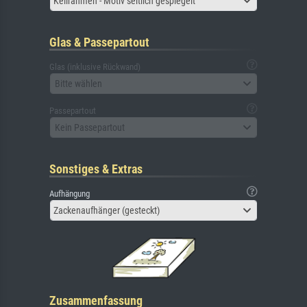
Keilrahmen - Motiv seitlich gespiegelt
Glas & Passepartout
Glas (inklusive Rückwand)
Bitte wählen
Passepartout
Kein Passepartout
Sonstiges & Extras
Aufhängung
Zackenaufhänger (gesteckt)
Zusammenfassung