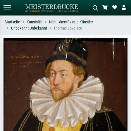
Startseite
Kunststile
Nicht klassifizierte Künstler
Unbekannt Unbekannt
Thomas Lovelace
Standardsuche
KI-Bildersuche
Suchen Sie nach Künstlern, Werktiteln
Beschreiben Sie die Szene – z.B. Grüne
oder Stilen – z.B. Monet,
Wiese, Abstrakt mit viel Rot, Dunkles
Sternennacht, Impressionismus, Welle
Ölgemälde, Stehender Akt neben einem
Hokusai, Akt.
Baum.