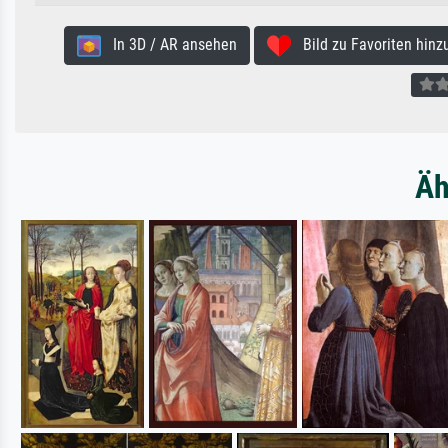
In 3D / AR ansehen
Bild zu Favoriten hinz
Äh