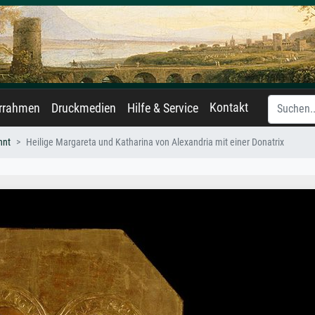
Kontakt
errahmen
Druckmedien
Hilfe & Service
nnt
Heilige Margareta und Katharina von Alexandria mit einer Donatrix