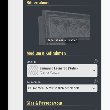
Bilderrahmen
Medium & Keilrahmen
Medium
Leinwand Leonardo (Satin)
(Canvas Venezia)
Keilrahmen
Keilrahmen - Motiv seitlich gespiegelt
Glas & Passepartout