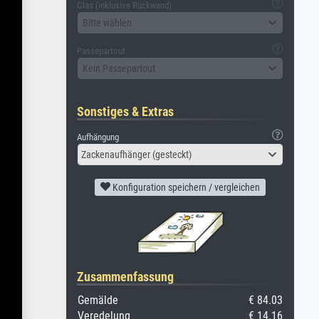
Glas (inklusive Rückwand)
Bitte wählen
Passepartout
Kein Passepartout
Sonstiges & Extras
Aufhängung
Zackenaufhänger (gesteckt)
Konfiguration speichern / vergleichen
Zusammenfassung
Gemälde
€ 84.03
Veredelung
€ 14.16