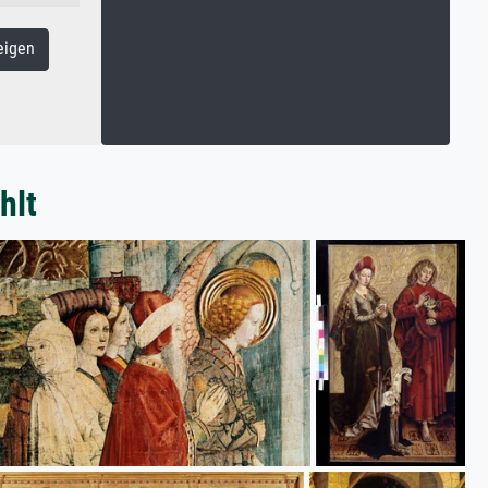
eigen
hlt