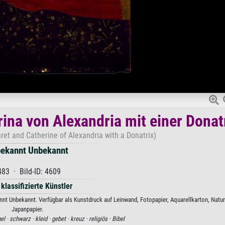
ina von Alexandria mit einer Donat
ret and Catherine of Alexandria with a Donatrix)
ekannt Unbekannt
483 · Bild-ID: 4609
 klassifizierte Künstler
nnt Unbekannt. Verfügbar als Kunstdruck auf Leinwand, Fotopapier, Aquarellkarton, Natur
Japanpapier.
el ·
schwarz ·
kleid ·
gebet ·
kreuz ·
religiös ·
Bibel