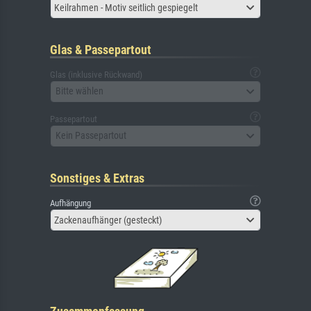
Keilrahmen - Motiv seitlich gespiegelt
Glas & Passepartout
Glas (inklusive Rückwand)
Bitte wählen
Passepartout
Kein Passepartout
Sonstiges & Extras
Aufhängung
Zackenaufhänger (gesteckt)