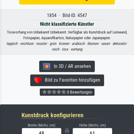
1854 · Bild-ID: 4547
Nicht klassifizierte Künstler
Toravorhang von Unbekannt Unbekannt. Verfügbar als Kunstdruck auf Leinwand,
Fotopapier, Aquarellkarton, Naturpapier oder Japanpapier.
teppich ·
reichtum ·
muster ·
grün ·
kronen ·
arabisch ·
blumen ·
vasen ·
dekorativ ·
reich ·
tora ·
vorhang
In 3D / AR ansehen
Bild zu Favoriten hinzufügen
0 Bewertungen
Kunstdruck konfigurieren
Breite (Motiv, cm)
Höhe (Motiv, cm)