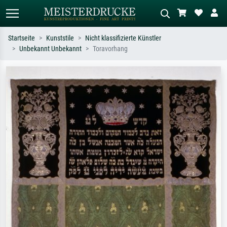
Startseite
Kunststile
Nicht klassifizierte Künstler
Unbekannt Unbekannt
Toravorhang
Standardsuche
KI-Bildersuche
Suchen Sie nach Künstlern, Werktiteln
Beschreiben Sie die Szene – z.B. Grüne
oder Stilen – z.B. Monet,
Wiese, Abstrakt mit viel Rot, Dunkles
Sternennacht, Impressionismus, Welle
Ölgemälde, Stehender Akt neben einem
Hokusai, Akt.
Baum.