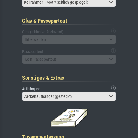
Keilrahmen - Motiv seitlich gespiegelt
Glas & Passepartout
Glas (inklusive Rückwand)
Bitte wählen
Passepartout
Kein Passepartout
Sonstiges & Extras
Aufhängung
Zackenaufhänger (gesteckt)
Zusammenfassung