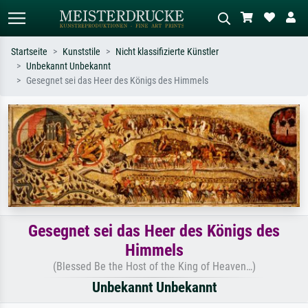
Startseite
Kunststile
Nicht klassifizierte Künstler
Unbekannt Unbekannt
Standardsuche
KI-Bildersuche
Gesegnet sei das Heer des Königs des Himmels
Suchen Sie nach Künstlern, Werktiteln
Beschreiben Sie die Szene – z.B. Grüne
oder Stilen – z.B. Monet,
Wiese, Abstrakt mit viel Rot, Dunkles
Sternennacht, Impressionismus, Welle
Ölgemälde, Stehender Akt neben einem
Hokusai, Akt.
Baum.
Gesegnet sei das Heer des Königs des
Himmels
(Blessed Be the Host of the King of Heaven…)
Unbekannt Unbekannt