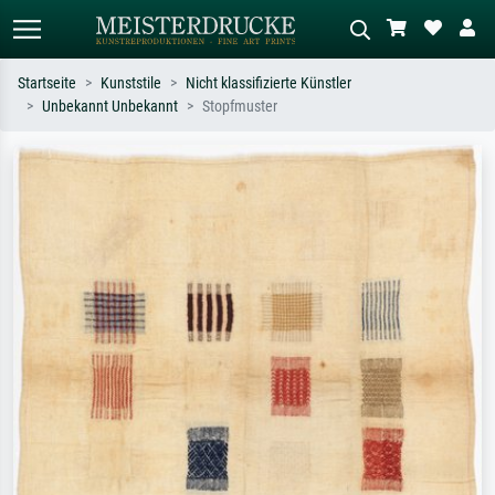
Startseite
Kunststile
Nicht klassifizierte Künstler
Unbekannt Unbekannt
Stopfmuster
Standardsuche
KI-Bildersuche
Suchen Sie nach Künstlern, Werktiteln
Beschreiben Sie die Szene – z.B. Grüne
oder Stilen – z.B. Monet,
Wiese, Abstrakt mit viel Rot, Dunkles
Sternennacht, Impressionismus, Welle
Ölgemälde, Stehender Akt neben einem
Hokusai, Akt.
Baum.