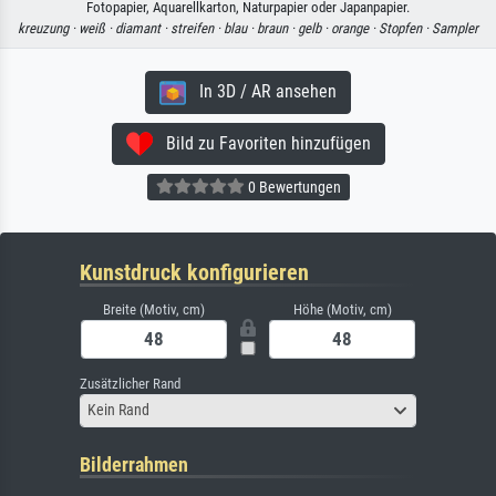
Fotopapier, Aquarellkarton, Naturpapier oder Japanpapier.
kreuzung ·
weiß ·
diamant ·
streifen ·
blau ·
braun ·
gelb ·
orange ·
Stopfen ·
Sampler
In 3D / AR ansehen
Bild zu Favoriten hinzufügen
0 Bewertungen
Kunstdruck konfigurieren
Breite (Motiv, cm)
Höhe (Motiv, cm)
Zusätzlicher Rand
Kein Rand
Bilderrahmen