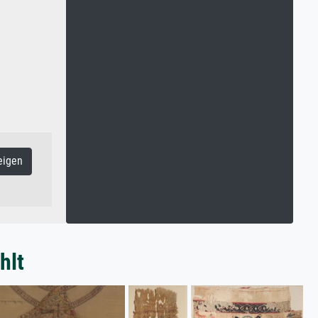
eigen
hlt