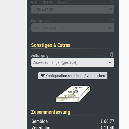
Glas (inklusive Rückwand)
Bitte wählen
Passepartout
Kein Passepartout
Sonstiges & Extras
Aufhängung
Zackenaufhänger (gesteckt)
Konfiguration speichern / vergleichen
Zusammenfassung
Gemälde
€ 66.77
Veredelung
€ 11.40