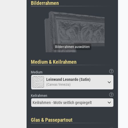
Bilderrahmen
Medium & Keilrahmen
Medium
Leinwand Leonardo (Satin)
(Canvas Venezia)
Keilrahmen
Keilrahmen - Motiv seitlich gespiegelt
Glas & Passepartout