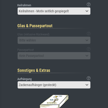
Keilrahmen
Keilrahmen - Motiv seitlich gespiegelt
Glas & Passepartout
Glas (inklusive Rückwand)
Bitte wählen
Passepartout
Kein Passepartout
Sonstiges & Extras
Aufhängung
Zackenaufhänger (gesteckt)