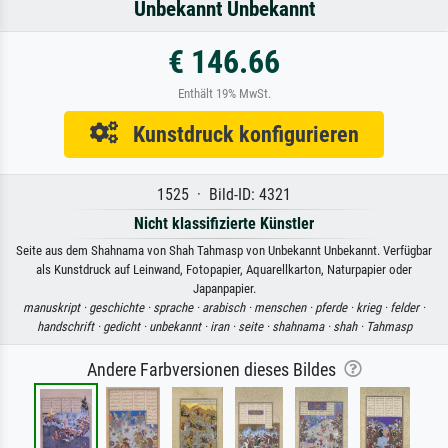
Unbekannt Unbekannt
€ 146.66
Enthält 19% MwSt.
Kunstdruck konfigurieren
1525 · Bild-ID: 4321
Nicht klassifizierte Künstler
Seite aus dem Shahnama von Shah Tahmasp von Unbekannt Unbekannt. Verfügbar
als Kunstdruck auf Leinwand, Fotopapier, Aquarellkarton, Naturpapier oder
Japanpapier.
manuskript ·
geschichte ·
sprache ·
arabisch ·
menschen ·
pferde ·
krieg ·
felder ·
handschrift ·
gedicht ·
unbekannt ·
iran ·
seite ·
shahnama ·
shah ·
Tahmasp
Andere Farbversionen dieses Bildes