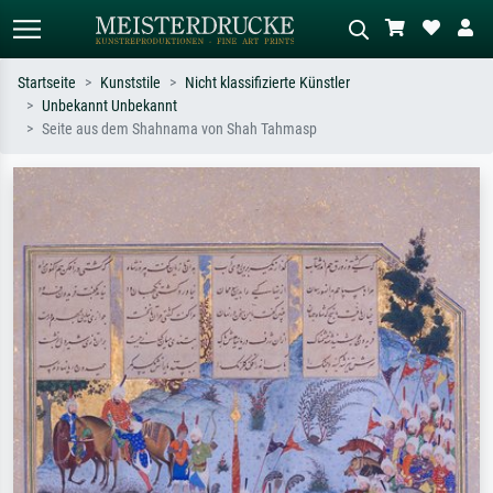
Startseite
Kunststile
Nicht klassifizierte Künstler
Unbekannt Unbekannt
Standardsuche
KI-Bildersuche
Seite aus dem Shahnama von Shah Tahmasp
Suchen Sie nach Künstlern, Werktiteln
Beschreiben Sie die Szene – z.B. Grüne
oder Stilen – z.B. Monet,
Wiese, Abstrakt mit viel Rot, Dunkles
Sternennacht, Impressionismus, Welle
Ölgemälde, Stehender Akt neben einem
Hokusai, Akt.
Baum.