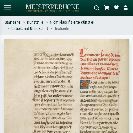
Startseite
Kunststile
Nicht klassifizierte Künstler
Unbekannt Unbekannt
Textseite
Standardsuche
KI-Bildersuche
Suchen Sie nach Künstlern, Werktiteln
Beschreiben Sie die Szene – z.B. Grüne
oder Stilen – z.B. Monet,
Wiese, Abstrakt mit viel Rot, Dunkles
Sternennacht, Impressionismus, Welle
Ölgemälde, Stehender Akt neben einem
Hokusai, Akt.
Baum.