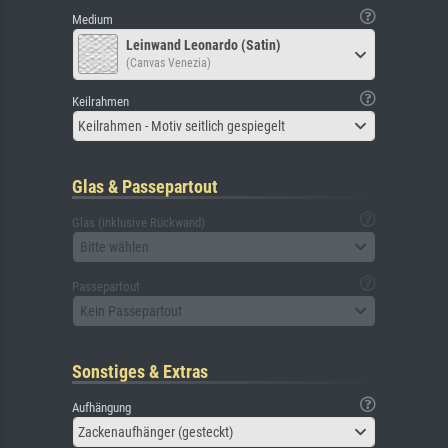
Medium
Leinwand Leonardo (Satin)
(Canvas Venezia)
Keilrahmen
Keilrahmen - Motiv seitlich gespiegelt
Glas & Passepartout
Glas (inklusive Rückwand)
Bitte wählen
Passepartout
Kein Passepartout
Sonstiges & Extras
Aufhängung
Zackenaufhänger (gesteckt)