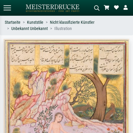
Startseite
Kunststile
Nicht klassifizierte Künstler
Unbekannt Unbekannt
Illustration
Standardsuche
KI-Bildersuche
Suchen Sie nach Künstlern, Werktiteln
Beschreiben Sie die Szene – z.B. Grüne
oder Stilen – z.B. Monet,
Wiese, Abstrakt mit viel Rot, Dunkles
Sternennacht, Impressionismus, Welle
Ölgemälde, Stehender Akt neben einem
Hokusai, Akt.
Baum.