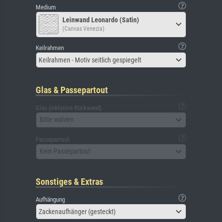
Medium
Leinwand Leonardo (Satin)
(Canvas Venezia)
Keilrahmen
Keilrahmen - Motiv seitlich gespiegelt
Glas & Passepartout
Glas (inklusive Rückwand)
Bitte wählen
Passepartout
Kein Passepartout
Sonstiges & Extras
Aufhängung
Zackenaufhänger (gesteckt)