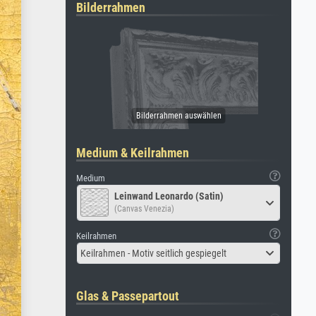
Bilderrahmen
Medium & Keilrahmen
Medium
Leinwand Leonardo (Satin)
(Canvas Venezia)
Keilrahmen
Keilrahmen - Motiv seitlich gespiegelt
Glas & Passepartout