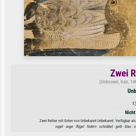
Zwei R
(Unknown, Iran, 14
Unb
1
Nicht
Zwei Reiher mit Enten von Unbekannt Unbekannt. Verfügbar als 
vogel ·
auge ·
flügel ·
federn ·
schnäbel ·
gelb ·
blau ·
s