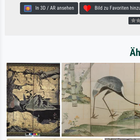
In 3D / AR ansehen
Bild zu Favoriten hinz
Äh