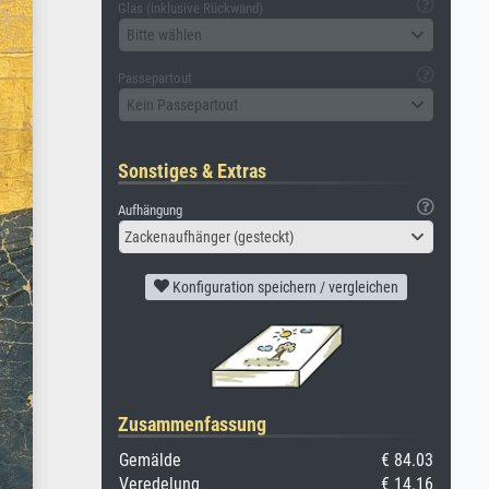
Glas (inklusive Rückwand)
Bitte wählen
Passepartout
Kein Passepartout
Sonstiges & Extras
Aufhängung
Zackenaufhänger (gesteckt)
Konfiguration speichern / vergleichen
Zusammenfassung
Gemälde
€ 84.03
Veredelung
€ 14.16