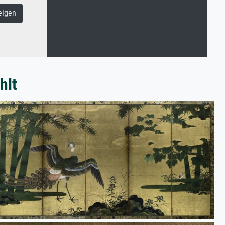
eigen
hlt