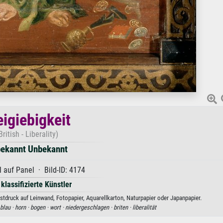
eigiebigkeit
British - Liberality)
ekannt Unbekannt
 auf Panel · Bild-ID: 4174
 klassifizierte Künstler
stdruck auf Leinwand, Fotopapier, Aquarellkarton, Naturpapier oder Japanpapier.
blau ·
horn ·
bogen ·
wort ·
niedergeschlagen ·
briten ·
liberalität