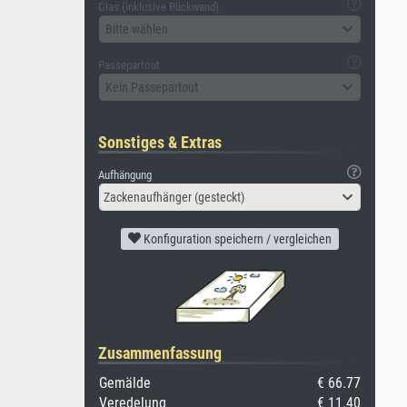
Glas (inklusive Rückwand)
Bitte wählen
Passepartout
Kein Passepartout
Sonstiges & Extras
Aufhängung
Zackenaufhänger (gesteckt)
Konfiguration speichern / vergleichen
Zusammenfassung
Gemälde
€ 66.77
Veredelung
€ 11.40