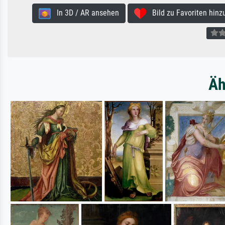
In 3D / AR ansehen
Bild zu Favoriten hinz
Äh