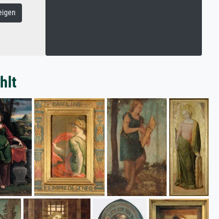
eigen
hlt