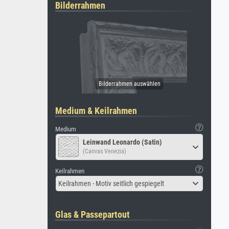
Bilderrahmen
Medium & Keilrahmen
Medium
Leinwand Leonardo (Satin)
(Canvas Venezia)
Keilrahmen
Keilrahmen - Motiv seitlich gespiegelt
Glas & Passepartout