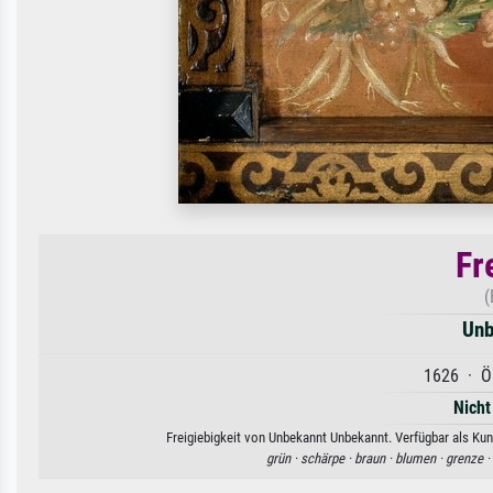
Fr
(
Unb
1626 · Öl
Nicht
Freigiebigkeit von Unbekannt Unbekannt. Verfügbar als Kun
grün ·
schärpe ·
braun ·
blumen ·
grenze ·