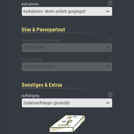
Keilrahmen
Keilrahmen - Motiv seitlich gespiegelt
Glas & Passepartout
Glas (inklusive Rückwand)
Bitte wählen
Passepartout
Kein Passepartout
Sonstiges & Extras
Aufhängung
Zackenaufhänger (gesteckt)