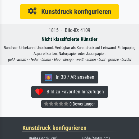
Kunstdruck konfigurieren
1815 · Bild-ID: 4109
Nicht klassifizierte Künstler
Rand von Unbekannt Unbekannt. Verfügbar als Kunstdruck auf Leinwand, Fotopapier,
Aquarellkarton, Naturpapier oder Japanpapier.
gold ·
kreativ ·
feder ·
blume ·
blau ·
design ·
weiß ·
schön ·
bunt ·
grenze ·
border
In 3D / AR ansehen
Bild zu Favoriten hinzufügen
0 Bewertungen
Kunstdruck konfigurieren
Breite (Motiv, cm)
Höhe (Motiv, cm)