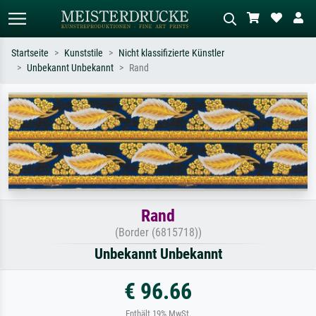
Startseite
Kunststile
Nicht klassifizierte Künstler
Unbekannt Unbekannt
Rand
Standardsuche
KI-Bildersuche
Suchen Sie nach Künstlern, Werktiteln
Beschreiben Sie die Szene – z.B. Grüne
oder Stilen – z.B. Monet,
Wiese, Abstrakt mit viel Rot, Dunkles
Sternennacht, Impressionismus, Welle
Ölgemälde, Stehender Akt neben einem
Hokusai, Akt.
Baum.
Rand
(Border (6815718))
Unbekannt Unbekannt
€ 96.66
Enthält 19% MwSt.