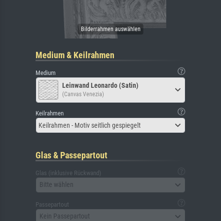
Medium & Keilrahmen
Medium
Leinwand Leonardo (Satin)
(Canvas Venezia)
Keilrahmen
Keilrahmen - Motiv seitlich gespiegelt
Glas & Passepartout
Glas (inklusive Rückwand)
Bitte wählen
Passepartout
Kein Passepartout