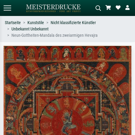
Startseite
Kunststile
Nicht klassifizierte Künstler
Unbekannt Unbekannt
Standardsuche
KI-Bildersuche
Neun-Gottheiten-Mandala des zweiarmigen Hevajra
Suchen Sie nach Künstlern, Werktiteln
Beschreiben Sie die Szene – z.B. Grüne
oder Stilen – z.B. Monet,
Wiese, Abstrakt mit viel Rot, Dunkles
Sternennacht, Impressionismus, Welle
Ölgemälde, Stehender Akt neben einem
Hokusai, Akt.
Baum.