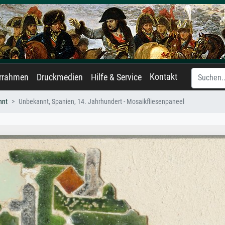
Kontakt
errahmen
Druckmedien
Hilfe & Service
nnt
Unbekannt, Spanien, 14. Jahrhundert - Mosaikfliesenpaneel