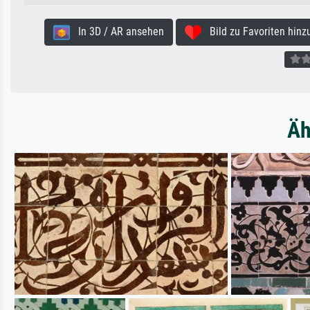
In 3D / AR ansehen
Bild zu Favoriten hinz
Äh