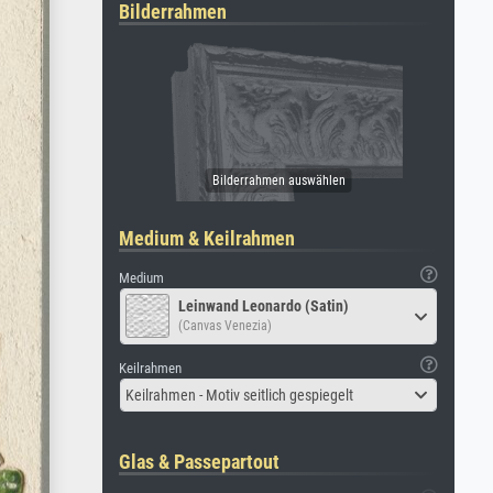
Bilderrahmen
Medium & Keilrahmen
Medium
Leinwand Leonardo (Satin)
(Canvas Venezia)
Keilrahmen
Keilrahmen - Motiv seitlich gespiegelt
Glas & Passepartout