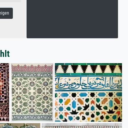
eigen
hlt