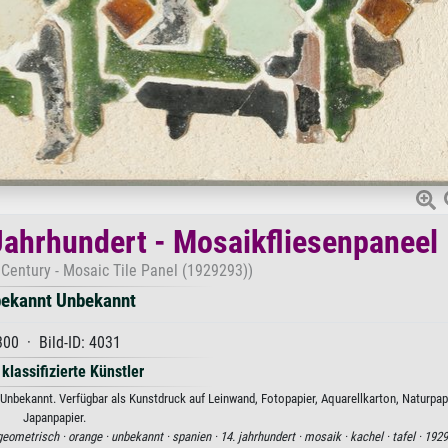
Jahrhundert - Mosaikfliesenpaneel
 Century - Mosaic Tile Panel (1929293))
ekannt Unbekannt
300 · Bild-ID: 4031
 klassifizierte Künstler
Unbekannt. Verfügbar als Kunstdruck auf Leinwand, Fotopapier, Aquarellkarton, Naturpap
Japanpapier.
geometrisch ·
orange ·
unbekannt ·
spanien ·
14. jahrhundert ·
mosaik ·
kachel ·
tafel ·
1929