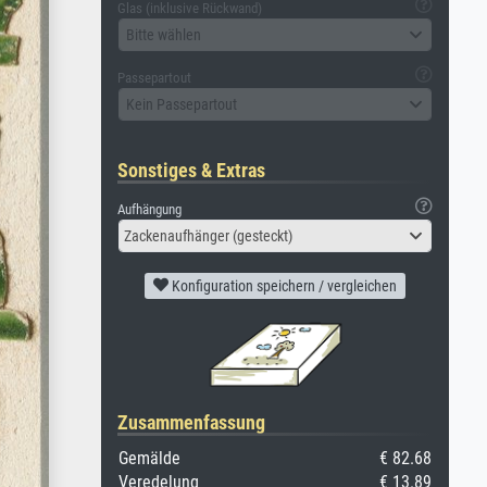
Glas (inklusive Rückwand)
Bitte wählen
Passepartout
Kein Passepartout
Sonstiges & Extras
Aufhängung
Zackenaufhänger (gesteckt)
Konfiguration speichern / vergleichen
Zusammenfassung
Gemälde
€ 82.68
Veredelung
€ 13.89