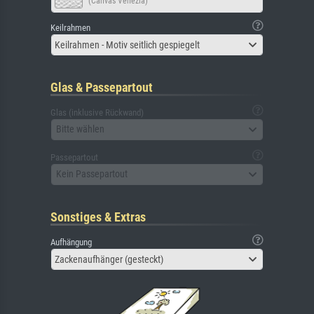
(Canvas Venezia)
Keilrahmen
Keilrahmen - Motiv seitlich gespiegelt
Glas & Passepartout
Glas (inklusive Rückwand)
Bitte wählen
Passepartout
Kein Passepartout
Sonstiges & Extras
Aufhängung
Zackenaufhänger (gesteckt)