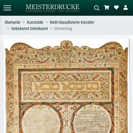
Startseite
Kunststile
Nicht klassifizierte Künstler
Unbekannt Unbekannt
Ehevertrag
Standardsuche
KI-Bildersuche
Suchen Sie nach Künstlern, Werktiteln
Beschreiben Sie die Szene – z.B. Grüne
oder Stilen – z.B. Monet,
Wiese, Abstrakt mit viel Rot, Dunkles
Sternennacht, Impressionismus, Welle
Ölgemälde, Stehender Akt neben einem
Hokusai, Akt.
Baum.