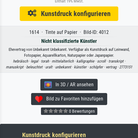
Enthält 19% MwSt.
Kunstdruck konfigurieren
1614 · Tinte auf Papier · Bild-ID: 4012
Nicht klassifizierte Künstler
Ehevertrag von Unbekannt Unbekannt. Verfügbar als Kunstdruck auf Leinwand,
Fotopapier, Aquarellkarton, Naturpapier oder Japanpapier.
hebräisch ·
legal ·
torah ·
mittelalterlich ·
kalligraphie ·
scroll ·
transkript ·
manuskript ·
beleuchtet ·
uralt ·
unbekannt ·
künstler ·
schöpfer ·
vertrag ·
2773151
In 3D / AR ansehen
Bild zu Favoriten hinzufügen
0 Bewertungen
Kunstdruck konfigurieren