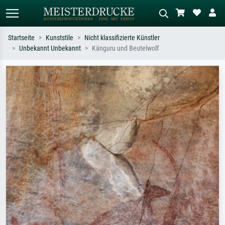
Startseite
Kunststile
Nicht klassifizierte Künstler
Unbekannt Unbekannt
Känguru und Beutelwolf
Standardsuche
KI-Bildersuche
Suchen Sie nach Künstlern, Werktiteln
Beschreiben Sie die Szene – z.B. Grüne
oder Stilen – z.B. Monet,
Wiese, Abstrakt mit viel Rot, Dunkles
Sternennacht, Impressionismus, Welle
Ölgemälde, Stehender Akt neben einem
Hokusai, Akt.
Baum.