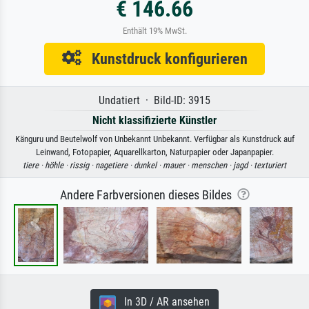
€ 146.66
Enthält 19% MwSt.
Kunstdruck konfigurieren
Undatiert · Bild-ID: 3915
Nicht klassifizierte Künstler
Känguru und Beutelwolf von Unbekannt Unbekannt. Verfügbar als Kunstdruck auf
Leinwand, Fotopapier, Aquarellkarton, Naturpapier oder Japanpapier.
tiere ·
höhle ·
rissig ·
nagetiere ·
dunkel ·
mauer ·
menschen ·
jagd ·
texturiert
Andere Farbversionen dieses Bildes
In 3D / AR ansehen