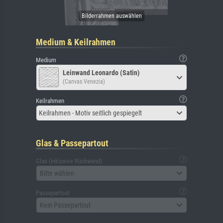
Medium & Keilrahmen
Medium
Leinwand Leonardo (Satin)
(Canvas Venezia)
Keilrahmen
Keilrahmen - Motiv seitlich gespiegelt
Glas & Passepartout
Glas (inklusive Rückwand)
Bitte wählen
Passepartout
Kein Passepartout