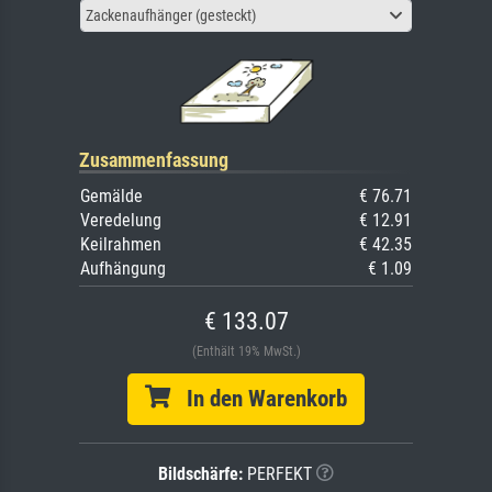
Zackenaufhänger (gesteckt)
Zusammenfassung
Gemälde
€ 76.71
Veredelung
€ 12.91
Keilrahmen
€ 42.35
Aufhängung
€ 1.09
€ 133.07
(Enthält 19% MwSt.)
In den Warenkorb
Bildschärfe:
PERFEKT