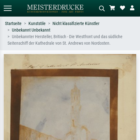
Startseite
Kunststile
Nicht klassifizierte Künstler
Unbekannt Unbekannt
Standardsuche
KI-Bildersuche
Unbekannter Hersteller, Britisch - Die Westfront und das südliche
Seitenschiff der Kathedrale von St. Andrews von Nordosten.
Suchen Sie nach Künstlern, Werktiteln
Beschreiben Sie die Szene – z.B. Grüne
oder Stilen – z.B. Monet,
Wiese, Abstrakt mit viel Rot, Dunkles
Sternennacht, Impressionismus, Welle
Ölgemälde, Stehender Akt neben einem
Hokusai, Akt.
Baum.