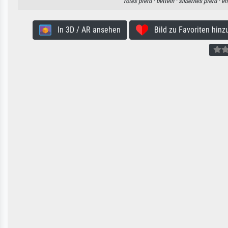
rotes pferd ·
betteln ·
silbernes pferd ·
en
In 3D / AR ansehen
Bild zu Favoriten hinz