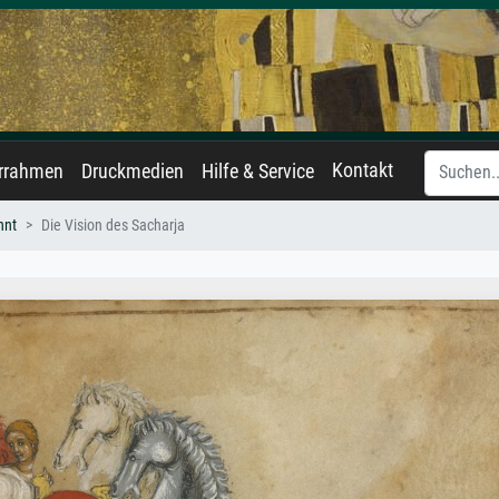
Kontakt
errahmen
Druckmedien
Hilfe & Service
nnt
Die Vision des Sacharja