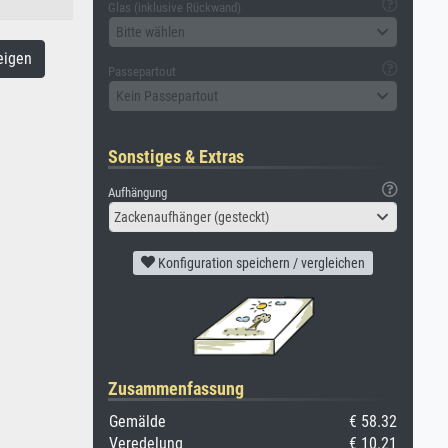
Glas (inklusive Rückwand)
Bitte wählen
eigen
Passepartout
Kein Passepartout
Sonstiges & Extras
Aufhängung
Zackenaufhänger (gesteckt)
Konfiguration speichern / vergleichen
Zusammenfassung
Gemälde
€ 58.32
Veredelung
€ 10.21