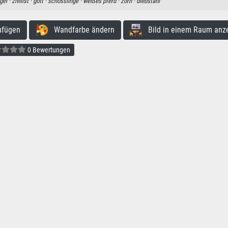
gel ·
zivilist ·
gott ·
schösslinge ·
weißes pferd ·
zorn ·
diebstahl
ufügen
Wandfarbe ändern
Bild in einem Raum anz
0 Bewertungen