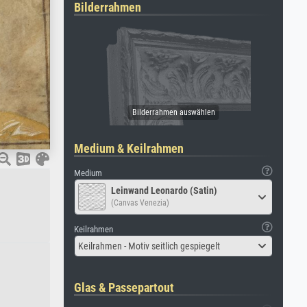
Bilderrahmen
Medium & Keilrahmen
Medium
Leinwand Leonardo (Satin)
(Canvas Venezia)
Keilrahmen
Keilrahmen - Motiv seitlich gespiegelt
Glas & Passepartout