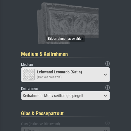
Medium & Keilrahmen
Medium
Leinwand Leonardo (Satin)
(Canvas Venezia)
Keilrahmen
Keilrahmen - Motiv seitlich gespiegelt
Glas & Passepartout
Glas (inklusive Rückwand)
Bitte wählen