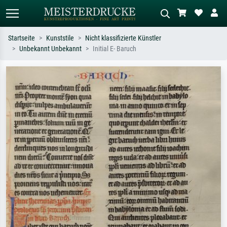
Startseite
Kunststile
Nicht klassifizierte Künstler
Unbekannt Unbekannt
Initial E- Baruch
Standardsuche
KI-Bildersuche
Suchen Sie nach Künstlern, Werktiteln
Beschreiben Sie die Szene – z.B. Grüne
oder Stilen – z.B. Monet,
Wiese, Abstrakt mit viel Rot, Dunkles
Sternennacht, Impressionismus, Welle
Ölgemälde, Stehender Akt neben einem
Hokusai, Akt.
Baum.