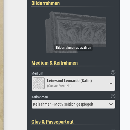
Bilderrahmen
Medium & Keilrahmen
Medium
Leinwand Leonardo (Satin)
(Canvas Venezia)
Keilrahmen
Keilrahmen - Motiv seitlich gespiegelt
Glas & Passepartout