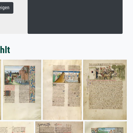
eigen
hlt