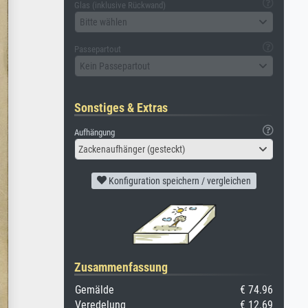
Glas (inklusive Rückwand)
Bitte wählen
Passepartout
Kein Passepartout
Sonstiges & Extras
Aufhängung
Zackenaufhänger (gesteckt)
Konfiguration speichern / vergleichen
Zusammenfassung
Gemälde
€ 74.96
Veredelung
€ 12.69