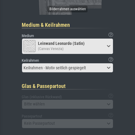
Medium & Keilrahmen
Medium
Leinwand Leonardo (Satin)
(Canvas Venezia)
Keilrahmen
Keilrahmen - Motiv seitlich gespiegelt
Glas & Passepartout
Glas (inklusive Rückwand)
Bitte wählen
Passepartout
Kein Passepartout