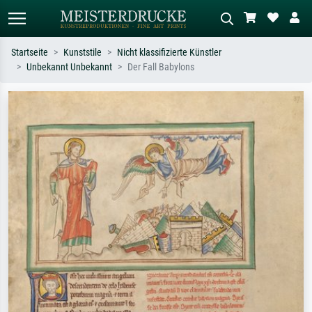
Startseite
Kunststile
Nicht klassifizierte Künstler
Unbekannt Unbekannt
Der Fall Babylons
Standardsuche
KI-Bildersuche
Suchen Sie nach Künstlern, Werktiteln
Beschreiben Sie die Szene – z.B. Grüne
oder Stilen – z.B. Monet,
Wiese, Abstrakt mit viel Rot, Dunkles
Sternennacht, Impressionismus, Welle
Ölgemälde, Stehender Akt neben einem
Hokusai, Akt.
Baum.