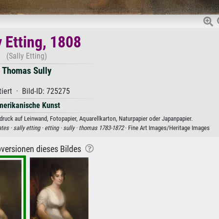
y Etting, 1808
(Sally Etting)
Thomas Sully
iert · Bild-ID: 725275
erikanische Kunst
tdruck auf Leinwand, Fotopapier, Aquarellkarton, Naturpapier oder Japanpapier.
ates ·
sally etting ·
etting ·
sully ·
thomas 1783-1872
· Fine Art Images/Heritage Images
versionen dieses Bildes