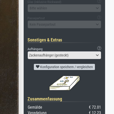
Glas (inklusive Rückwand)
Bitte wählen
Passepartout
Kein Passepartout
Sonstiges & Extras
Aufhängung
Zackenaufhänger (gesteckt)
Konfiguration speichern / vergleichen
Zusammenfassung
Gemälde
€ 72.01
Veredelung
€ 12.23