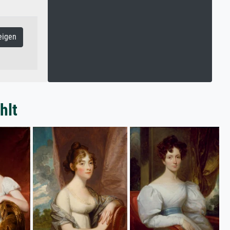
eigen
hlt