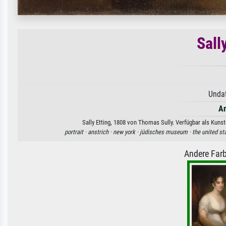
Sall
Undat
Am
Sally Etting, 1808 von Thomas Sully. Verfügbar als Kuns
portrait ·
anstrich ·
new york ·
jüdisches museum ·
the united st
Andere Farb