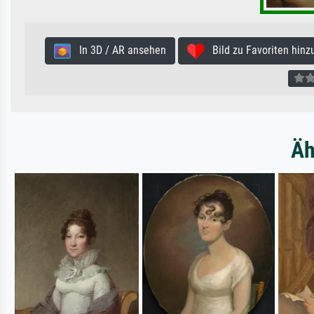
In 3D / AR ansehen
Bild zu Favoriten hinz
Äh