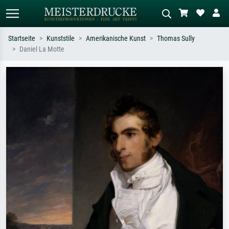
Startseite
Kunststile
Amerikanische Kunst
Thomas Sully
Daniel La Motte
Standardsuche
KI-Bildersuche
Suchen Sie nach Künstlern, Werktiteln
Beschreiben Sie die Szene – z.B. Grüne
oder Stilen – z.B. Monet,
Wiese, Abstrakt mit viel Rot, Dunkles
Sternennacht, Impressionismus, Welle
Ölgemälde, Stehender Akt neben einem
Hokusai, Akt.
Baum.