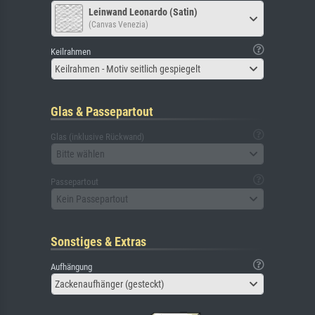
Leinwand Leonardo (Satin)
(Canvas Venezia)
Keilrahmen
Keilrahmen - Motiv seitlich gespiegelt
Glas & Passepartout
Glas (inklusive Rückwand)
Bitte wählen
Passepartout
Kein Passepartout
Sonstiges & Extras
Aufhängung
Zackenaufhänger (gesteckt)