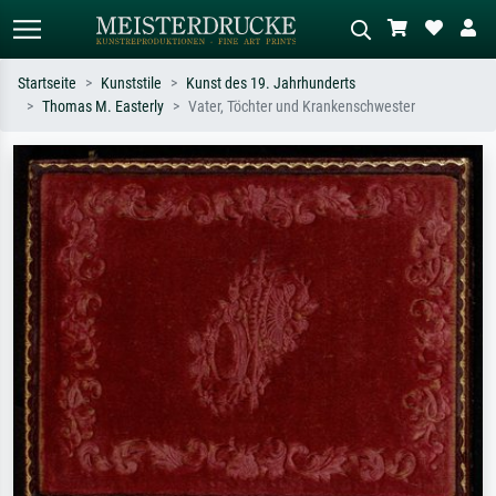
Startseite
Kunststile
Kunst des 19. Jahrhunderts
Thomas M. Easterly
Vater, Töchter und Krankenschwester
Standardsuche
KI-Bildersuche
Suchen Sie nach Künstlern, Werktiteln
Beschreiben Sie die Szene – z.B. Grüne
oder Stilen – z.B. Monet,
Wiese, Abstrakt mit viel Rot, Dunkles
Sternennacht, Impressionismus, Welle
Ölgemälde, Stehender Akt neben einem
Hokusai, Akt.
Baum.