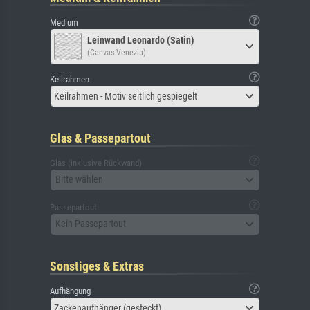
Medium
Leinwand Leonardo (Satin)
(Canvas Venezia)
Keilrahmen
Keilrahmen - Motiv seitlich gespiegelt
Glas & Passepartout
Glas (inklusive Rückwand)
Bitte wählen
Passepartout
Kein Passepartout
Sonstiges & Extras
Aufhängung
Zackenaufhänger (gesteckt)